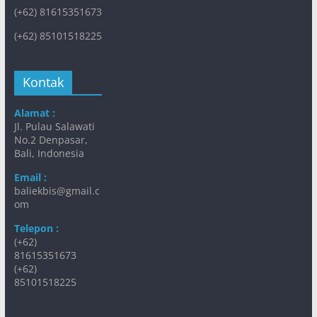
(+62) 81615351673
(+62) 85101518225
Kontak
Alamat :
Jl. Pulau Salawati
No.2 Denpasar,
Bali, Indonesia
Email :
baliekbis@gmail.c
om
Telepon :
(+62)
81615351673
(+62)
85101518225