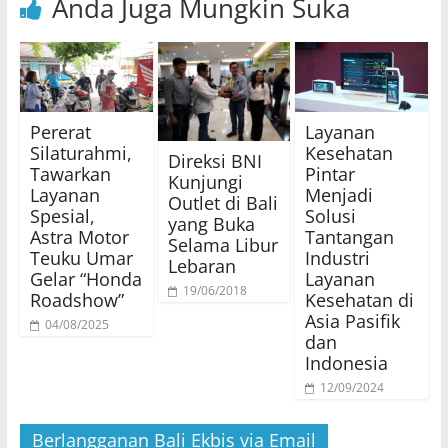
Anda Juga Mungkin Suka
Pererat
Layanan
Silaturahmi,
Kesehatan
Direksi BNI
Tawarkan
Pintar
Kunjungi
Layanan
Menjadi
Outlet di Bali
Spesial,
Solusi
yang Buka
Astra Motor
Tantangan
Selama Libur
Teuku Umar
Industri
Lebaran
Gelar “Honda
Layanan
19/06/2018
Roadshow”
Kesehatan di
Asia Pasifik
04/08/2025
dan
Indonesia
12/09/2024
Berlangganan Bali Ekbis via Email