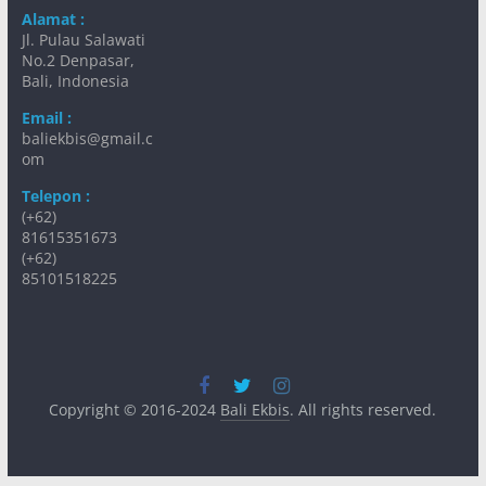
Alamat :
Jl. Pulau Salawati
No.2 Denpasar,
Bali, Indonesia
Email :
baliekbis@gmail.c
om
Telepon :
(+62)
81615351673
(+62)
85101518225
Copyright © 2016-2024
Bali Ekbis
. All rights reserved.