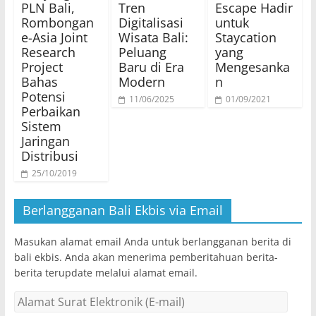
PLN Bali,
Tren
Escape Hadir
Rombongan
Digitalisasi
untuk
e-Asia Joint
Wisata Bali:
Staycation
Research
Peluang
yang
Project
Baru di Era
Mengesanka
Bahas
Modern
n
Potensi
11/06/2025
01/09/2021
Perbaikan
Sistem
Jaringan
Distribusi
25/10/2019
Berlangganan Bali Ekbis via Email
Masukan alamat email Anda untuk berlangganan berita di
bali ekbis. Anda akan menerima pemberitahuan berita-
berita terupdate melalui alamat email.
Alamat
Surat