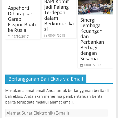
RAPI Komit
Jadi Palang
Aspehorti
Terdepan
Diharapkan
dalam
Garap
Sinergi
Berkomunika
Ekspor Buah
Lembaga
si
ke Rusia
Keuangan
dan
08/04/2018
17/10/2017
Perbankan
Berbagi
dengan
Sesama
08/01/2023
Berlangganan Bali Ekbis via Email
Masukan alamat email Anda untuk berlangganan berita di
bali ekbis. Anda akan menerima pemberitahuan berita-
berita terupdate melalui alamat email.
Alamat
Surat