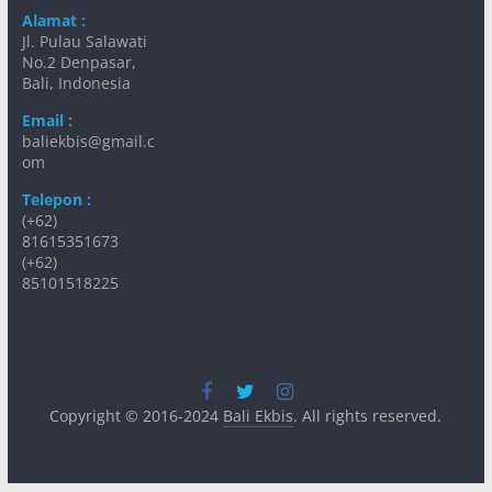
Alamat :
Jl. Pulau Salawati
No.2 Denpasar,
Bali, Indonesia
Email :
baliekbis@gmail.c
om
Telepon :
(+62)
81615351673
(+62)
85101518225
Copyright © 2016-2024
Bali Ekbis
. All rights reserved.