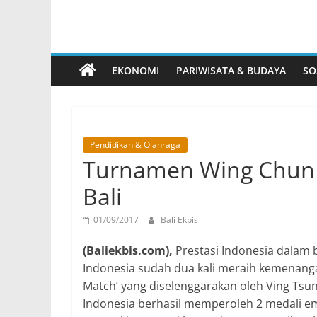
EKONOMI
PARIWISATA & BUDAYA
SO
Pendidikan & Olahraga
Turnamen Wing Chun I
Bali
01/09/2017
Bali Ekbis
(Baliekbis.com),
Prestasi Indonesia dalam 
Indonesia sudah dua kali meraih kemenang
Match’ yang diselenggarakan oleh Ving Tsun
Indonesia berhasil memperoleh 2 medali em