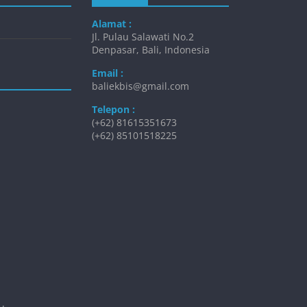
Alamat :
Jl. Pulau Salawati No.2
Denpasar, Bali, Indonesia
Email :
baliekbis@gmail.com
Telepon :
(+62) 81615351673
(+62) 85101518225