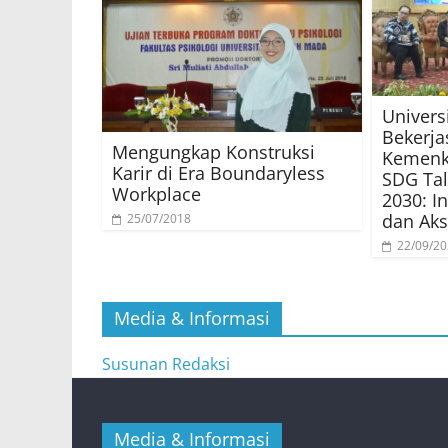
Univers
Bekerj
Mengungkap Konstruksi
Kemenk
Karir di Era Boundaryless
SDG Tal
Workplace
2030: I
dan Aks
25/07/2018
22/09/2
Media & Informasi
Susunan Redaksi
Media & Informasi