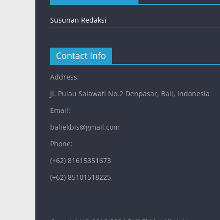
Susunan Redaksi
Contact Info
Address:
JI. Pulau Salawati No.2 Denpasar, Bali, Indonesia
Email:
baliekbis@gmail.com
Phone:
(+62) 81615351673
(+62) 85101518225