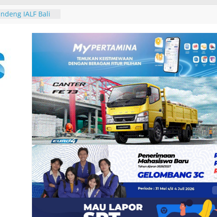
-25, Demokrat
-bersih Sampah
 Tukik di Pantai
ndeng IALF Bali
tensi Bahasa
ng Studi
Group, Nokia dan
 Zankore by
ani Kawasan Asia-
atform
erintegerasi
haring Session
n Gubernur
 David John
ura Besakih dan
galkan
2 Burung dari
 Padangbai