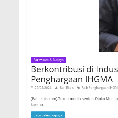
Pariwisata & Budaya
Berkontribusi di Indu
Penghargaan IHGMA
27/05/2026
Bali Ekbis
Raih Penghargaan IHGMA
(Baliekbis.com),Tokoh media senior, Djoko Moelj
karena
Baca Selengkapnya