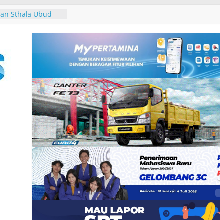
ar Seminar
erasan Seksual
an Sthala Ubud
ival 2026,
 Band, Pameran
 Pertama, dan
n untuk Uang”
13
 dan Pemkab
tuk Tim Bersama
an Pajak
iru di Pantai
r, Tutik Kusuma
ader Demokrat
gan Rakyat melalui
ke-25, Demokrat
ih-bersih Sampah
an Tukik di Pantai
r