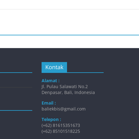
Kontak
Alamat :
Jl. Pulau Salawati No.2
Denpasar, Bali, Indonesia
Email :
baliekbis@gmail.com
Telepon :
(+62) 81615351673
(+62) 85101518225