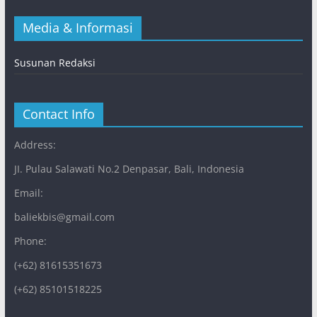
Media & Informasi
Susunan Redaksi
Contact Info
Address:
JI. Pulau Salawati No.2 Denpasar, Bali, Indonesia
Email:
baliekbis@gmail.com
Phone:
(+62) 81615351673
(+62) 85101518225