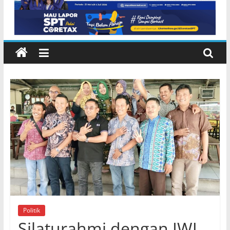
NTB di Pelabuhan Padangbai
Karangasem
Politik
Silaturahmi dengan IWJ,