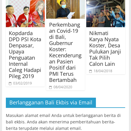
Perkembang
an Covid-19
Kopdarda
Nikmati
di Bali,
DPD PSI Kota
Karya Nyata
Gubernur
Denpasar,
Koster, Desa
Koster:
Upaya
Pulukan Janji
Kecenderung
Penguatan
Tak Pilih
an Pasien
Internal
Calon Lain
Positif dari
Caleg Hadapi
18/04/2018
PMI Terus
Pileg 2019
Bertambah
03/02/2019
08/04/2020
Berlangganan Bali Ekbis via Email
Masukan alamat email Anda untuk berlangganan berita di
bali ekbis. Anda akan menerima pemberitahuan berita-
berita terupdate melalui alamat email.