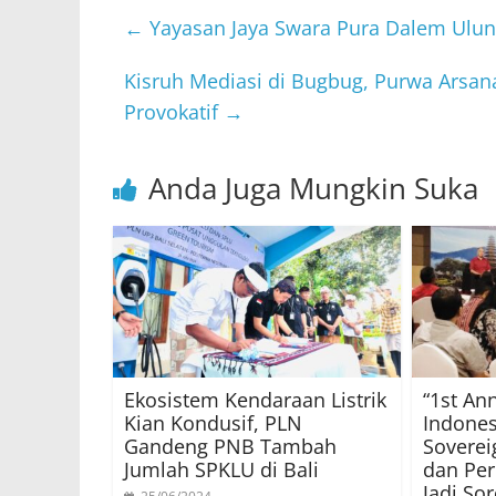
←
Yayasan Jaya Swara Pura Dalem Ulu
Kisruh Mediasi di Bugbug, Purwa Arsa
Provokatif
→
Anda Juga Mungkin Suka
Ekosistem Kendaraan Listrik
“1st An
Kian Kondusif, PLN
Indones
Gandeng PNB Tambah
Soverei
Jumlah SPKLU di Bali
dan Pe
Jadi So