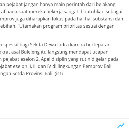
aran pejabat jangan hanya main perintah dari belakang
taf pada saat mereka bekerja sangat dibutuhkan sebagai
emprov juga diharapkan fokus pada hal-hal substansi dan
lebihan. “Utamakan program prioritas sesuai dengan
en spesial bagi Sekda Dewa Indra karena bertepatan
okrat asal Buleleng itu langsung mendapat ucapan
 pejabat eselon 2. Apel disiplin yang rutin digelar pada
at eselon II, III dan IV di lingkungan Pemprov Bali.
ungan Setda Provinsi Bali. (ist)