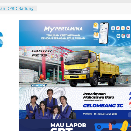
galkan
2 Burung dari
 Padangbai
dan DPRD Badung
S 2027, Belanja
 14,2 Triliun
rasi Umum
 Santunan
 dan Ahli Waris
ramuka Kwarcab
si di Jambore
arya di Desa Adat
 Jaga Persatuan
n