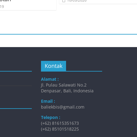
10/03/2026
019
Kontak
Alamat :
Jl. Pulau Salawati No.2
Denpasar, Bali, Indonesia
Email :
baliekbis@gmail.com
Telepon :
(+62) 81615351673
(+62) 85101518225