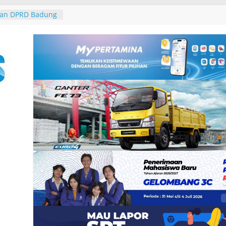
galkan
2 Burung dari
 Padangbai
an DPRD Badung
 2027, Belanja
14,2 Triliun
rasi Umum
 Santunan
 dan Ahli Waris
ramuka Kwarcab
si di Jambore
arya di Desa Adat
 Jaga Persatuan