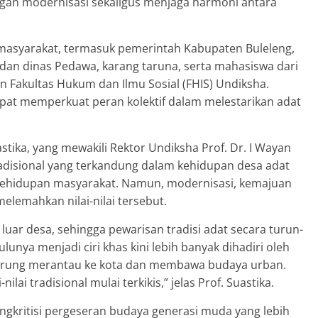
gan modernisasi sekaligus menjaga harmoni antara
 masyarakat, termasuk pemerintah Kabupaten Buleleng,
dan dinas Pedawa, karang taruna, serta mahasiswa dari
an Fakultas Hukum dan Ilmu Sosial (FHIS) Undiksha.
pat memperkuat peran kolektif dalam melestarikan adat
stika, yang mewakili Rektor Undiksha Prof. Dr. I Wayan
adisional yang terkandung dalam kehidupan desa adat
kehidupan masyarakat. Namun, modernisasi, kemajuan
elemahkan nilai-nilai tersebut.
 luar desa, sehingga pewarisan tradisi adat secara turun-
nya menjadi ciri khas kini lebih banyak dihadiri oleh
erung merantau ke kota dan membawa budaya urban.
lai tradisional mulai terkikis,” jelas Prof. Suastika.
engkritisi pergeseran budaya generasi muda yang lebih