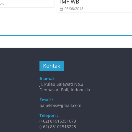
IMF-WB
026
08/08/2018
Kontak
Alamat :
Jl. Pulau Salawati No.2
Denpasar, Bali, Indonesia
Email :
baliekbis@gmail.com
Telepon :
(+62) 81615351673
(+62) 85101518225