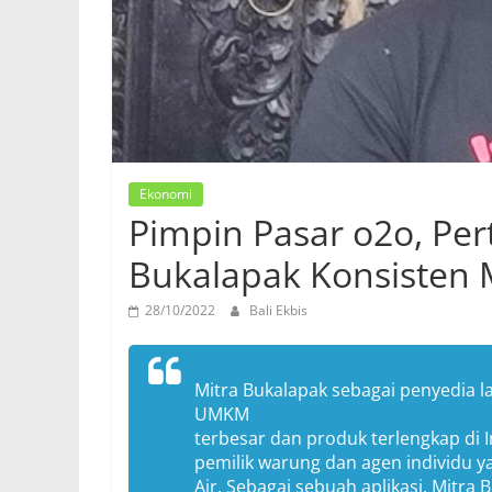
Ekonomi
Pimpin Pasar o2o, Pe
Bukalapak Konsisten 
28/10/2022
Bali Ekbis
Mitra Bukalapak sebagai penyedia l
UMKM
terbesar dan produk terlengkap di I
pemilik warung dan agen individu ya
Air. Sebagai sebuah aplikasi, Mitra