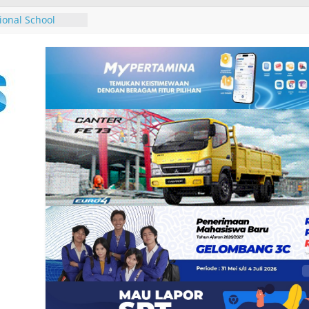
aat PWA, Pegiat
LUD dan
tal
ional School
olaborasi Erat
olah Mampu
ospitality
h Global
 Love Local 2026
ntik Indonesia,
m Hari
uk Merayakan
nd Lokal
uncurkan Program
Menjaga Keaktifan
 Edukasi
kendara Lewat
 Gaikindo
tional Auto Show