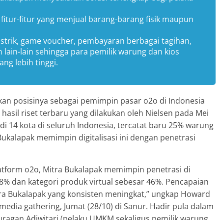
fitur-fitur yang menjual barang-barang fisik maupun
 listrik, game voucher, pembayaran berbagai tagihan,
ain-lain sehingga para pemilik warung dan kios
g lebih tinggi.
kan posisinya sebagai pemimpin pasar o2o di Indonesia
 hasil riset terbaru yang dilakukan oleh Nielsen pada Mei
di 14 kota di seluruh Indonesia, tercatat baru 25% warung
 Bukalapak memimpin digitalisasi ini dengan penetrasi
tform o2o, Mitra Bukalapak memimpin penetrasi di
% dan kategori produk virtual sebesar 46%. Pencapaian
itra Bukalapak yang konsisten meningkat,” ungkap Howard
media gathering, Jumat (28/10) di Sanur. Hadir pula dalam
Juragan Adiwitari (pelaku UMKM sekaligus pemilik warung