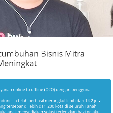
rtumbuhan Bisnis Mitra
Meningkat
ayanan online to offline (O2O) dengan pengguna
ndonesia telah berhasil merangkul lebih dari 14,2 juta
ng tersebar di lebih dari 200 kota di seluruh Tanah
 Bukalapak menyediakan solusi terlengkap bagi pelaku