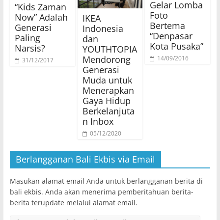
Gelar Lomba
“Kids Zaman
Foto
Now” Adalah
IKEA
Bertema
Generasi
Indonesia
“Denpasar
Paling
dan
Kota Pusaka”
Narsis?
YOUTHTOPIA
Mendorong
14/09/2016
31/12/2017
Generasi
Muda untuk
Menerapkan
Gaya Hidup
Berkelanjuta
n Inbox
05/12/2020
Berlangganan Bali Ekbis via Email
Masukan alamat email Anda untuk berlangganan berita di
bali ekbis. Anda akan menerima pemberitahuan berita-
berita terupdate melalui alamat email.