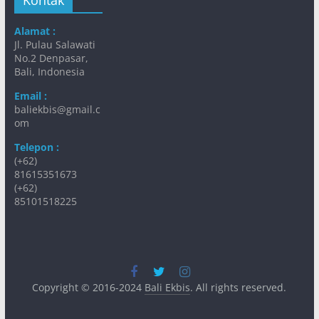
Kontak
Alamat :
Jl. Pulau Salawati
No.2 Denpasar,
Bali, Indonesia
Email :
baliekbis@gmail.c
om
Telepon :
(+62)
81615351673
(+62)
85101518225
Copyright © 2016-2024
Bali Ekbis
. All rights reserved.