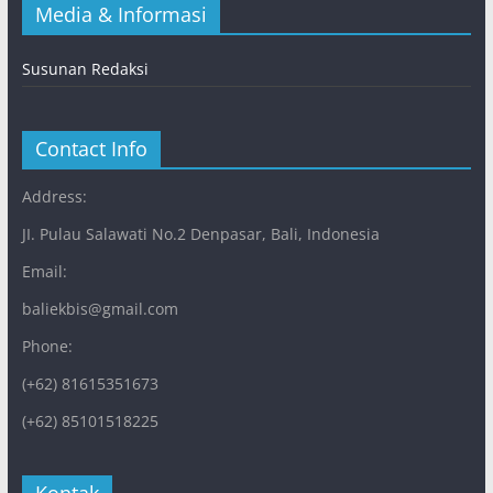
Media & Informasi
Susunan Redaksi
Contact Info
Address:
JI. Pulau Salawati No.2 Denpasar, Bali, Indonesia
Email:
baliekbis@gmail.com
Phone:
(+62) 81615351673
(+62) 85101518225