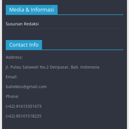
Media & Informasi
Susunan Redaksi
Contact Info
Address:
JI. Pulau Salawati No.2 Denpasar, Bali, Indonesia
Email:
baliekbis@gmail.com
Phone:
(+62) 81615351673
(+62) 85101518225