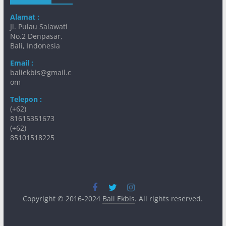
Alamat :
Jl. Pulau Salawati
No.2 Denpasar,
Bali, Indonesia
Email :
baliekbis@gmail.c
om
Telepon :
(+62)
81615351673
(+62)
85101518225
Copyright © 2016-2024
Bali Ekbis
. All rights reserved.