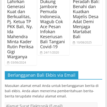
Lahirkan
Dukung
Peradah Bali:
Generasi
Jambore
Benahi dan
Kuat dan
Pemuda
Kuatkan
Berkualitas,
Indonesia,
Majelis Desa
Pj. Ketua TP
Wagub Cok
Adat Demi
PKK Bali, Ny.
Ace Pesan
Menjaga
Ida
Infokan
Martabat
Mahendra
Keseriusan
Bali
Minta Kader
Bali Tangani
10/08/2025
Rutin Periksa
Covid-19
Gigi
24/11/2020
Warganya
03/06/2024
Berlangganan Bali Ekbis via Email
Masukan alamat email Anda untuk berlangganan berita di
bali ekbis. Anda akan menerima pemberitahuan berita-
berita terupdate melalui alamat email.
Alamat