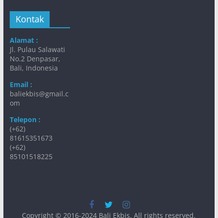
Kontak
Alamat :
Jl. Pulau Salawati
No.2 Denpasar,
Bali, Indonesia
Email :
baliekbis@gmail.c
om
Telepon :
(+62)
81615351673
(+62)
85101518225
Copyright © 2016-2024
Bali Ekbis
. All rights reserved.