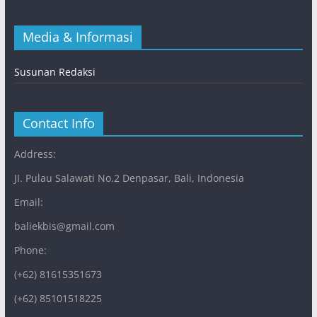
Media & Informasi
Susunan Redaksi
Contact Info
Address:
JI. Pulau Salawati No.2 Denpasar, Bali, Indonesia
Email:
baliekbis@gmail.com
Phone:
(+62) 81615351673
(+62) 85101518225