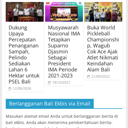
Dukung
Musyawarah
Buka World
Upaya
Nasional IMA
Pickleball
Percepatan
Tetapkan
Championshi
Penanganan
Suparno
p, Wagub
Sampah,
Djasmin
Cok Ace Ajak
Pelindo
Sebagai
Atlet Nikmati
Sediakan
President
Keindahan
Lahan 6
IMA Periode
Alam Bali
Hektar untuk
2021-2023
21/09/2022
PSEL Bali
18/10/2021
12/06/2026
Berlangganan Bali Ekbis via Email
Masukan alamat email Anda untuk berlangganan berita di
bali ekbis. Anda akan menerima pemberitahuan berita-