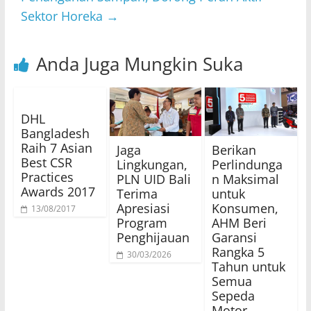
Sektor Horeka
→
Anda Juga Mungkin Suka
DHL
Bangladesh
Raih 7 Asian
Jaga
Berikan
Best CSR
Lingkungan,
Perlindunga
Practices
PLN UID Bali
n Maksimal
Awards 2017
Terima
untuk
Apresiasi
Konsumen,
13/08/2017
Program
AHM Beri
Penghijauan
Garansi
Rangka 5
30/03/2026
Tahun untuk
Semua
Sepeda
Motor