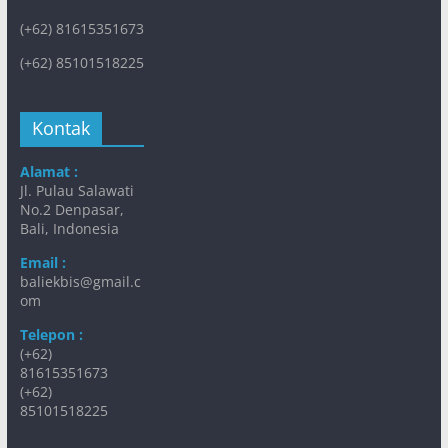
(+62) 81615351673
(+62) 85101518225
Kontak
Alamat :
Jl. Pulau Salawati
No.2 Denpasar,
Bali, Indonesia
Email :
baliekbis@gmail.c
om
Telepon :
(+62)
81615351673
(+62)
85101518225