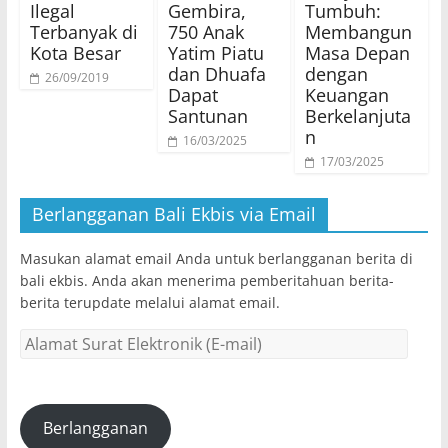
Ilegal
Gembira,
Tumbuh:
Terbanyak di
750 Anak
Membangun
Kota Besar
Yatim Piatu
Masa Depan
dan Dhuafa
dengan
26/09/2019
Dapat
Keuangan
Santunan
Berkelanjuta
n
16/03/2025
17/03/2025
Berlangganan Bali Ekbis via Email
Masukan alamat email Anda untuk berlangganan berita di
bali ekbis. Anda akan menerima pemberitahuan berita-
berita terupdate melalui alamat email.
Alamat
Surat
Elektronik
(E-
mail)
Berlangganan