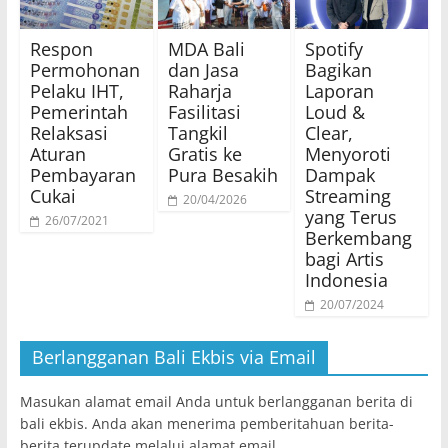
Respon
MDA Bali
Spotify
Permohonan
dan Jasa
Bagikan
Pelaku IHT,
Raharja
Laporan
Pemerintah
Fasilitasi
Loud &
Relaksasi
Tangkil
Clear,
Aturan
Gratis ke
Menyoroti
Pembayaran
Pura Besakih
Dampak
Cukai
Streaming
20/04/2026
yang Terus
26/07/2021
Berkembang
bagi Artis
Indonesia
20/07/2024
Berlangganan Bali Ekbis via Email
Masukan alamat email Anda untuk berlangganan berita di
bali ekbis. Anda akan menerima pemberitahuan berita-
berita terupdate melalui alamat email.