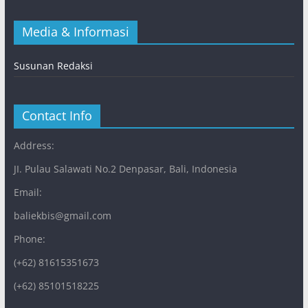
Media & Informasi
Susunan Redaksi
Contact Info
Address:
JI. Pulau Salawati No.2 Denpasar, Bali, Indonesia
Email:
baliekbis@gmail.com
Phone:
(+62) 81615351673
(+62) 85101518225