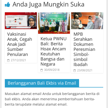
Anda Juga Mungkin Suka
Vaksinasi
MPB
Ketua PWNU
Anak, Cegah
Serahkan
Bali: Berita
Anak Jadi
Dokumen
Hoax Ancam
Sumber
Peresmian
Keutuhan
Penularan
Simbol-
Bangsa dan
simbol
27/12/2021
Negara
Ibadah
30/09/2018
23/08/2021
Berlangganan Bali Ekbis via Email
Masukan alamat email Anda untuk berlangganan berita di
bali ekbis. Anda akan menerima pemberitahuan berita-
berita terupdate melalui alamat email.