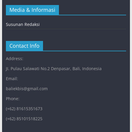
Media & Informasi
Susunan Redaksi
Contact Info
Address:
JI. Pulau Salawati No.2 Denpasar, Bali, Indonesia
Email:
baliekbis@gmail.com
Phone:
(+62) 81615351673
(+62) 85101518225