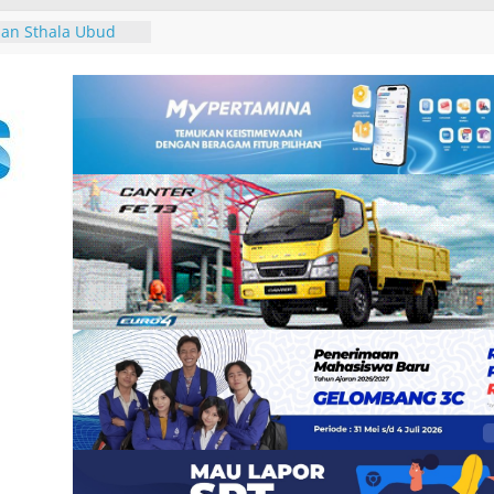
ar Seminar
erasan Seksual
an Sthala Ubud
ival 2026,
 Band, Pameran
 Pertama, dan
n untuk Uang”
13
 dan Pemkab
tuk Tim Bersama
an Pajak
iru di Pantai
r, Tutik Kusuma
ader Demokrat
gan Rakyat melalui
ke-25, Demokrat
ih-bersih Sampah
an Tukik di Pantai
r