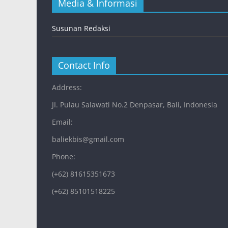
Media & Informasi
Susunan Redaksi
Contact Info
Address:
JI. Pulau Salawati No.2 Denpasar, Bali, Indonesia
Email:
baliekbis@gmail.com
Phone:
(+62) 81615351673
(+62) 85101518225