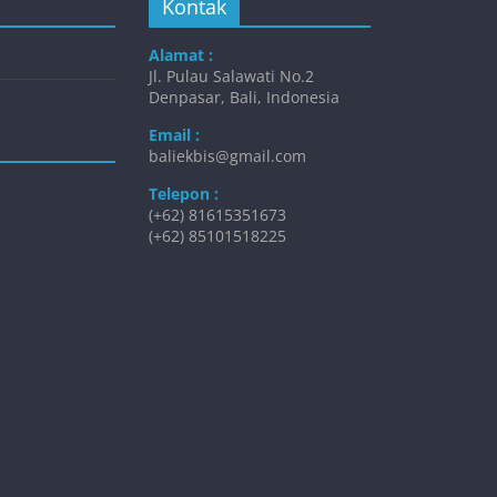
Kontak
Alamat :
Jl. Pulau Salawati No.2
Denpasar, Bali, Indonesia
Email :
baliekbis@gmail.com
Telepon :
(+62) 81615351673
(+62) 85101518225