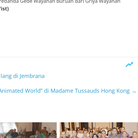
a Pedanda Gede Wayahan Buruan dari Griya Wayahan
/ist)
lang di Jembrana
Animated World” di Madame Tussauds Hong Kong
→