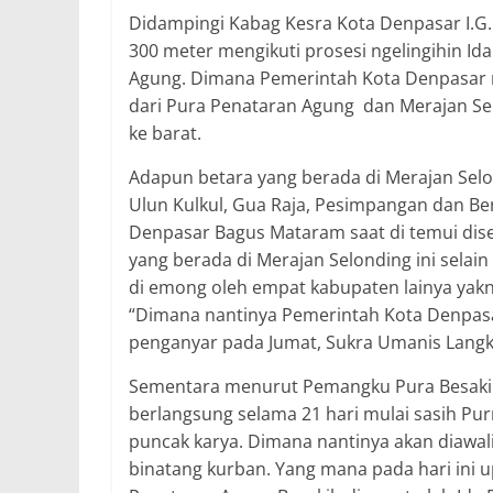
Didampingi Kabag Kesra Kota Denpasar I.G.
300 meter mengikuti prosesi ngelingihin Id
Agung. Dimana Pemerintah Kota Denpasar 
dari Pura Penataran Agung dan Merajan Sel
ke barat.
Adapun betara yang berada di Merajan Selon
Ulun Kulkul, Gua Raja, Pesimpangan dan Be
Denpasar Bagus Mataram saat di temui disela
yang berada di Merajan Selonding ini selai
di emong oleh empat kabupaten lainya yak
“Dimana nantinya Pemerintah Kota Denpa
penganyar pada Jumat, Sukra Umanis Langki
Sementara menurut Pemangku Pura Besakih 
berlangsung selama 21 hari mulai sasih Pu
puncak karya. Dimana nantinya akan diawali
binatang kurban. Yang mana pada hari ini u