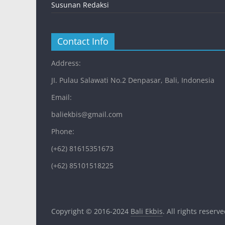
Susunan Redaksi
Contact Info
Address:
JI. Pulau Salawati No.2 Denpasar, Bali, Indonesia
Email:
baliekbis@gmail.com
Phone:
(+62) 81615351673
(+62) 85101518225
Copyright © 2016-2024
Bali Ekbis
. All rights reserve