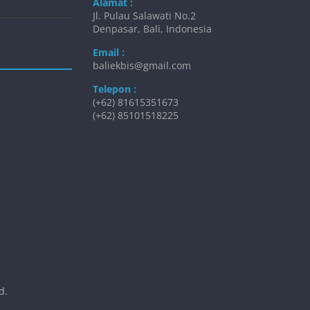
Alamat :
Jl. Pulau Salawati No.2
Denpasar, Bali, Indonesia
Email :
baliekbis@gmail.com
Telepon :
(+62) 81615351673
(+62) 85101518225
d.