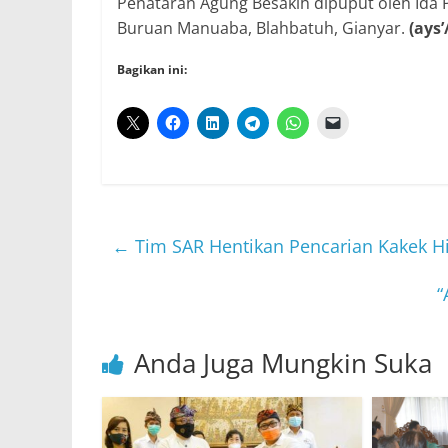
Penataran Agung Besakih dipuput oleh Id
Buruan Manuaba, Blahbatuh, Gianyar.
(ays’
Bagikan ini:
←
Tim SAR Hentikan Pencarian Kakek Hi
“
Anda Juga Mungkin Suka