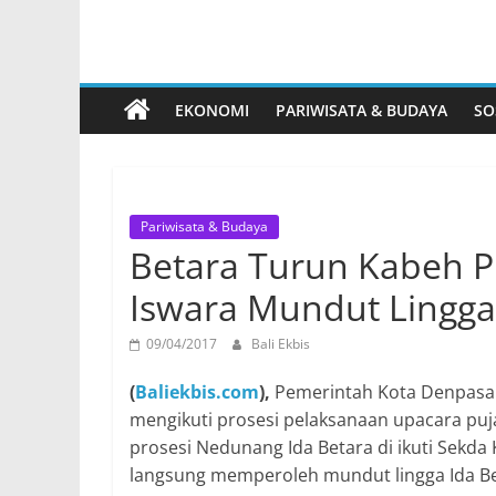
EKONOMI
PARIWISATA & BUDAYA
SO
Pariwisata & Budaya
Betara Turun Kabeh P
Iswara Mundut Lingga
09/04/2017
Bali Ekbis
(
Baliekbis.com
),
Pemerintah Kota Denpasar
mengikuti prosesi pelaksanaan upacara puja
prosesi Nedunang Ida Betara di ikuti Sekda
langsung memperoleh mundut lingga Ida Beta