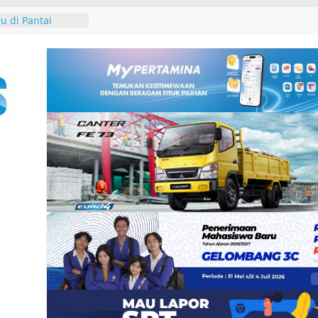
an Pemkab
uk Tim Bersama
n Pajak
u di Pantai
 Tutik Kusuma
er Demokrat
n Rakyat melalui
-25, Demokrat
-bersih Sampah
 Tukik di Pantai
ndeng IALF Bali
tensi Bahasa
ng Studi
Group, Nokia dan
 Zankore by
ani Kawasan Asia-
atform
erintegerasi