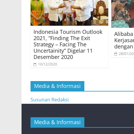
Indonesia Tourism Outlook
Alibaba
2021, “Finding The Exit
Kerjasa
Strategy – Facing The
dengan 
Uncertainity” Digelar 11
28/01/2
Desember 2020
10/12/2020
Media & Informasi
Susunan Redaksi
Media & Informasi