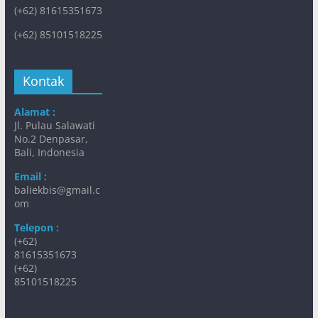
(+62) 81615351673
(+62) 85101518225
Kontak
Alamat :
Jl. Pulau Salawati
No.2 Denpasar,
Bali, Indonesia
Email :
baliekbis@gmail.c
om
Telepon :
(+62)
81615351673
(+62)
85101518225