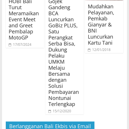
HOBI Bali
Gojek
Mudahkan
Turut
Gandeng
Pelayanan,
Meramaikan
BCA
Pemkab
Event Meet
Luncurkan
Gianyar &
and Greet
GoBiz PLUS,
BNI
Pembalap
Satu
Luncurkan
MotoGP
Perangkat
Kartu Tani
Serba Bisa,
17/07/2024
Dukung
12/01/2018
Pelaku
UMKM
Melaju
Bersama
dengan
Solusi
Pembayaran
Nontunai
Terlengkap
15/12/2020
Berlangganan Bali Ekbis via Email