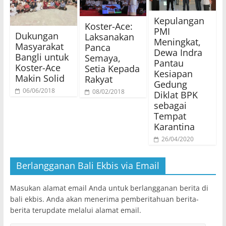
Kepulangan
Koster-Ace:
PMI
Dukungan
Laksanakan
Meningkat,
Masyarakat
Panca
Dewa Indra
Bangli untuk
Semaya,
Pantau
Koster-Ace
Setia Kepada
Kesiapan
Makin Solid
Rakyat
Gedung
06/06/2018
08/02/2018
Diklat BPK
sebagai
Tempat
Karantina
26/04/2020
Berlangganan Bali Ekbis via Email
Masukan alamat email Anda untuk berlangganan berita di
bali ekbis. Anda akan menerima pemberitahuan berita-
berita terupdate melalui alamat email.