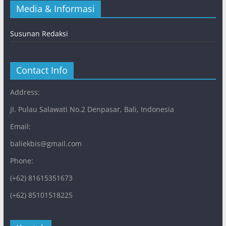
Media & Informasi
Susunan Redaksi
Contact Info
Address:
JI. Pulau Salawati No.2 Denpasar, Bali, Indonesia
Email:
baliekbis@gmail.com
Phone:
(+62) 81615351673
(+62) 85101518225