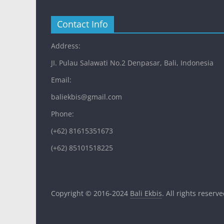
Contact Info
Address:
JI. Pulau Salawati No.2 Denpasar, Bali, Indonesia
Email:
baliekbis@gmail.com
Phone:
(+62) 81615351673
(+62) 85101518225
Copyright © 2016-2024
Bali Ekbis
. All rights reserve