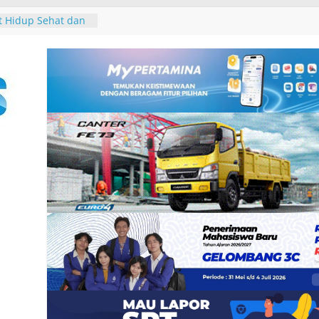
o Market 2026:
Akses UMKM Lokal
tem Pariwisata
 Hidup Sehat dan
hadap Sesama, PT
 Gelar Fun Run dan
ar Seminar
erasan Seksual
an Sthala Ubud
ival 2026,
 Band, Pameran
 Pertama, dan
n untuk Uang”
13
 dan Pemkab
tuk Tim Bersama
an Pajak