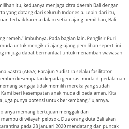
ilihan itu, keduanya menjaga citra daerah Bali dengan
ta yang datang dari seluruh Indonesia. Lebih dari itu,
 terbaik karena dalam setiap ajang pemilihan, Bali
ng remeh,” imbuhnya. Pada bagian lain, Penglisir Puri
uda untuk mengikuti ajang-ajang pemilihan seperti ini.
jang ini juga dapat bermanfaat untuk menambah wawasan
 Sastra (ABSA) Parajun Yudistira selaku fasilitator
mberi kesempatan kepada generasi muda di pedalaman
i memang sengaja tidak memilih mereka yang sudah
l. Kami beri kesempatan anak muda di pedalaman. Kita
sa juga punya potensi untuk berkembang,” ujarnya.
elolanya memang bertujuan menggali dan
ampu di wilayah pelosok. Dua orang duta Bali akan
s karantina pada 28 Januari 2020 mendatang dan puncak