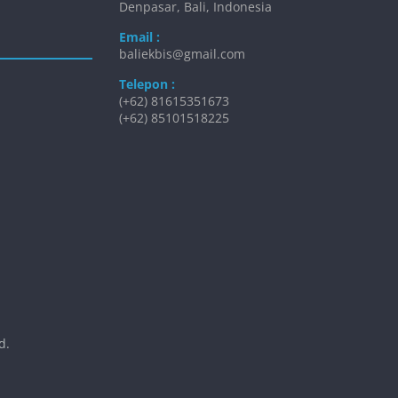
Denpasar, Bali, Indonesia
Email :
baliekbis@gmail.com
Telepon :
(+62) 81615351673
(+62) 85101518225
d.