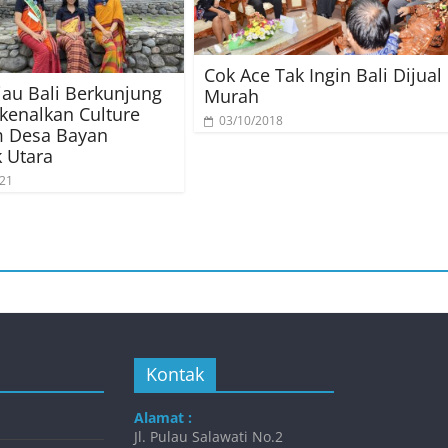
Cok Ace Tak Ingin Bali Dijual
jau Bali Berkunjung
Murah
kenalkan Culture
03/10/2018
m Desa Bayan
 Utara
021
Kontak
Alamat :
Jl. Pulau Salawati No.2