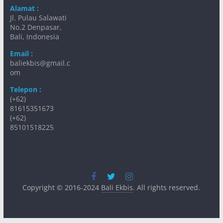
Alamat :
Jl. Pulau Salawati
No.2 Denpasar,
Bali, Indonesia
Email :
baliekbis@gmail.c
om
Telepon :
(+62)
81615351673
(+62)
85101518225
Copyright © 2016-2024
Bali Ekbis
. All rights reserved.