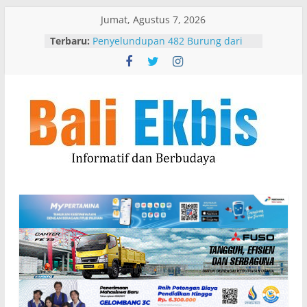
Skip
Jumat, Agustus 7, 2026
to
Karantina Bali Gagalkan
Terbaru:
content
Penyelundupan 482 Burung dari
NTB di Pelabuhan Padangbai
Karangasem
Pemkab Badung dan DPRD Badung
Sepakati KUA-PPAS 2027, Belanja
Daerah Tembus Rp 14,2 Triliun
Asisten Administrasi Umum
Bali
Badung Serahkan Santunan
Kepada Pensiunan dan Ahli Waris
ASN
Ekbis
Bupati Dukung Pramuka Kwarcab
Badung Berprestasi di Jambore
Nasional
Informatif
Bupati Upasaksi Karya di Desa Adat
dan
Lipah, Ajak Krama Jaga Persatuan
Berbudaya
dan Kebersamaan