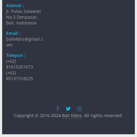
Alamat :
Jl. Pulau Salawati
No.2 Denpasar,
Bali, Indonesia
Email :
baliekbis@gmail.c
om
Telepon :
(+62)
81615351673
(+62)
85101518225
Copyright © 2016-2024
Bali Ekbis
. All rights reserved.