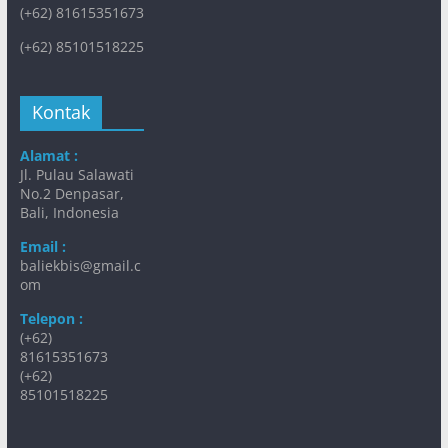
(+62) 81615351673
(+62) 85101518225
Kontak
Alamat :
Jl. Pulau Salawati
No.2 Denpasar,
Bali, Indonesia
Email :
baliekbis@gmail.c
om
Telepon :
(+62)
81615351673
(+62)
85101518225