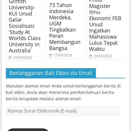
Griffith
73 Tahun
Magister
University-
Indonesia
Ilmu
KUI Unud
Merdeka,
Ekonomi FEB
Gelar
UGM
Unud
Sosialisasi
Tingkatkan
Ingatkan
‘Study At
Peran
Mahasiswa
Worlds Class
Membangun
Lulus Tepat
University in
Bangsa
Waktu
Australia’
17/08/2018
20/03/2022
20/04/2022
Berlangganan Bali Ekbis via Email
Masukan alamat email Anda untuk berlangganan berita di
bali ekbis. Anda akan menerima pemberitahuan berita-
berita terupdate melalui alamat email.
Alamat
Surat
Elektronik
(E-