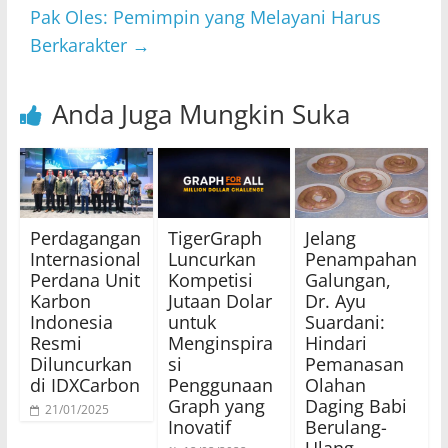
Pak Oles: Pemimpin yang Melayani Harus
Berkarakter
→
Anda Juga Mungkin Suka
Perdagangan
TigerGraph
Jelang
Internasional
Luncurkan
Penampahan
Perdana Unit
Kompetisi
Galungan,
Karbon
Jutaan Dolar
Dr. Ayu
Indonesia
untuk
Suardani:
Resmi
Menginspira
Hindari
Diluncurkan
si
Pemanasan
di IDXCarbon
Penggunaan
Olahan
Graph yang
Daging Babi
21/01/2025
Inovatif
Berulang-
Ulang