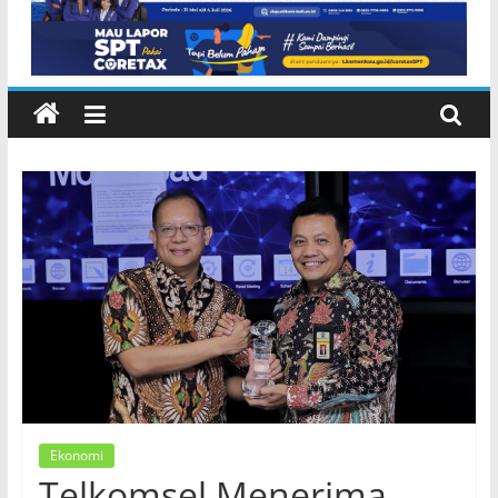
NTB di Pelabuhan Padangbai
Karangasem
Ekonomi
Telkomsel Menerima