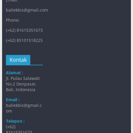
baliekbis@gmail.com
Phone:
(+62) 81615351673
(+62) 85101518225
Kontak
Alamat :
Jl. Pulau Salawati
No.2 Denpasar,
Bali, Indonesia
Email :
baliekbis@gmail.c
om
Telepon :
(+62)
81615351673