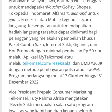
Prabayar di wilayah Jawa, Bali, dan Nusa Tenggara
untuk mendapatkan
Voucher
GoPay, Shopee,
Tokopedia, Indomaret, Alfamart,
diamond
untuk
games
Free Fire atau Mobile Legends secara
langsung. Kesempatan untuk mendapatkan
hadiah langsung tersebut dapat dinikmati bagi
pelanggan yang melakukan pembelian khusus
Paket Combo Sakti, Internet Sakti, Giganet, dan
Hot Promo dengan minimal pembelian Rp 50 ribu
melalui Aplikasi MyTelkomsel atau
melalui
telkomsel.com/rezekisakti
dan UMB *363#
dengan metode pembayaran pulsa atau
e-wallet.
Program berlangsung mulai 17 Oktober hingga 31
Desember 2022.
Vice President Prepaid Consumer Marketing
Telkomsel, Tuty Rahma Afriza mengatakan,
“Rezeki Sakti merupakan salah satu program
loyalitas yang kami hadirkan kepada seluruh