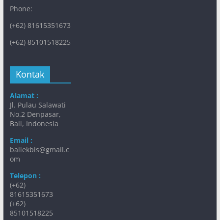
Phone:
(+62) 81615351673
(+62) 85101518225
Kontak
Alamat :
Jl. Pulau Salawati
No.2 Denpasar,
Bali, Indonesia
Email :
baliekbis@gmail.c
om
Telepon :
(+62)
81615351673
(+62)
85101518225