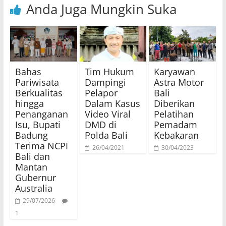
Anda Juga Mungkin Suka
Bahas
Tim Hukum
Karyawan
Pariwisata
Dampingi
Astra Motor
Berkualitas
Pelapor
Bali
hingga
Dalam Kasus
Diberikan
Penanganan
Video Viral
Pelatihan
Isu, Bupati
DMD di
Pemadam
Badung
Polda Bali
Kebakaran
Terima NCPI
26/04/2021
30/04/2023
Bali dan
Mantan
Gubernur
Australia
29/07/2026
1