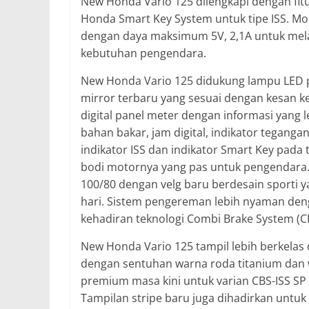
New Honda Vario 125 dilengkapi dengan fit
Honda Smart Key System untuk tipe ISS. Mod
dengan daya maksimum 5V, 2,1A untuk mel
kebutuhan pengendara.
New Honda Vario 125 didukung lampu LED p
mirror terbaru yang sesuai dengan kesan kec
digital panel meter dengan informasi yang l
bahan bakar, jam digital, indikator tegangan 
indikator ISS dan indikator Smart Key pada t
bodi motornya yang pas untuk pengendara. 
100/80 dengan velg baru berdesain sporti 
hari. Sistem pengereman lebih nyaman den
kehadiran teknologi Combi Brake System (C
New Honda Vario 125 tampil lebih berkelas
dengan sentuhan warna roda titanium dan 
premium masa kini untuk varian CBS-ISS SP
Tampilan stripe baru juga dihadirkan untu