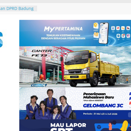
galkan
2 Burung dari
 Padangbai
dan DPRD Badung
S 2027, Belanja
 14,2 Triliun
rasi Umum
 Santunan
 dan Ahli Waris
ramuka Kwarcab
si di Jambore
arya di Desa Adat
 Jaga Persatuan
n