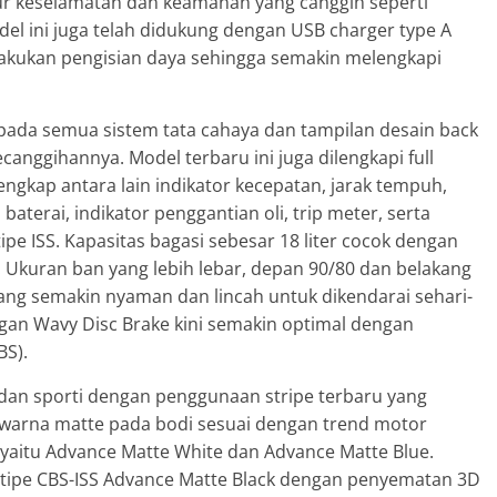
ur keselamatan dan keamanan yang canggih seperti
el ini juga telah didukung dengan USB charger type A
akukan pengisian daya sehingga semakin melengkapi
ada semua sistem tata cahaya dan tampilan desain back
anggihannya. Model terbaru ini juga dilengkapi full
engkap antara lain indikator kecepatan, jarak tempuh,
baterai, indikator penggantian oli, trip meter, serta
ipe ISS. Kapasitas bagasi sebesar 18 liter cocok dengan
Ukuran ban yang lebih lebar, depan 90/80 dan belakang
yang semakin nyaman dan lincah untuk dikendarai sehari-
gan Wavy Disc Brake kini semakin optimal dengan
BS).
 dan sporti dengan penggunaan stripe terbaru yang
warna matte pada bodi sesuai dengan trend motor
 yaitu Advance Matte White dan Advance Matte Blue.
k tipe CBS-ISS Advance Matte Black dengan penyematan 3D