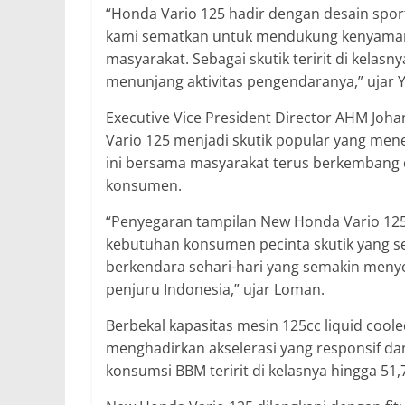
“Honda Vario 125 hadir dengan desain sport
kami sematkan untuk mendukung kenyaman
masyarakat. Sebagai skutik teririt di kela
menunjang aktivitas pengendaranya,” ujar 
Executive Vice President Director AHM Jo
Vario 125 menjadi skutik popular yang me
ini bersama masyarakat terus berkembang d
konsumen.
“Penyegaran tampilan New Honda Vario 12
kebutuhan konsumen pecinta skutik yang 
berkendara sehari-hari yang semakin meny
penjuru Indonesia,” ujar Loman.
Berbekal kapasitas mesin 125cc liquid cool
menghadirkan akselerasi yang responsif da
konsumsi BBM teririt di kelasnya hingga 51