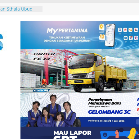
ar Seminar
erasan Seksual
an Sthala Ubud
ival 2026,
 Band, Pameran
 Pertama, dan
n untuk Uang”
13
 dan Pemkab
tuk Tim Bersama
an Pajak
iru di Pantai
r, Tutik Kusuma
ader Demokrat
gan Rakyat melalui
ke-25, Demokrat
ih-bersih Sampah
an Tukik di Pantai
r