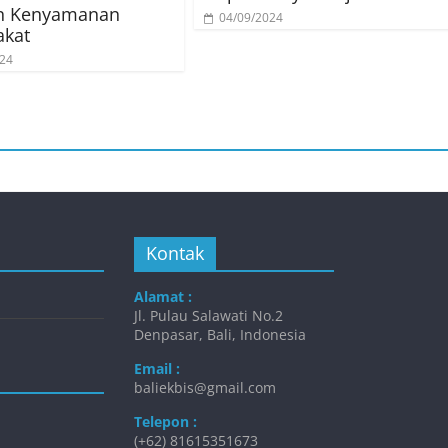
an Kenyamanan
04/09/2024
akat
024
Kontak
Alamat :
Jl. Pulau Salawati No.2
Denpasar, Bali, Indonesia
Email :
baliekbis@gmail.com
Telepon :
(+62) 81615351673