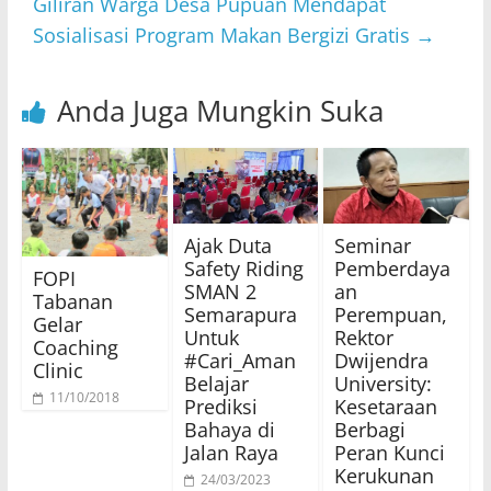
Giliran Warga Desa Pupuan Mendapat
Sosialisasi Program Makan Bergizi Gratis
→
Anda Juga Mungkin Suka
Ajak Duta
Seminar
Safety Riding
Pemberdaya
FOPI
SMAN 2
an
Tabanan
Semarapura
Perempuan,
Gelar
Untuk
Rektor
Coaching
#Cari_Aman
Dwijendra
Clinic
Belajar
University:
11/10/2018
Prediksi
Kesetaraan
Bahaya di
Berbagi
Jalan Raya
Peran Kunci
Kerukunan
24/03/2023