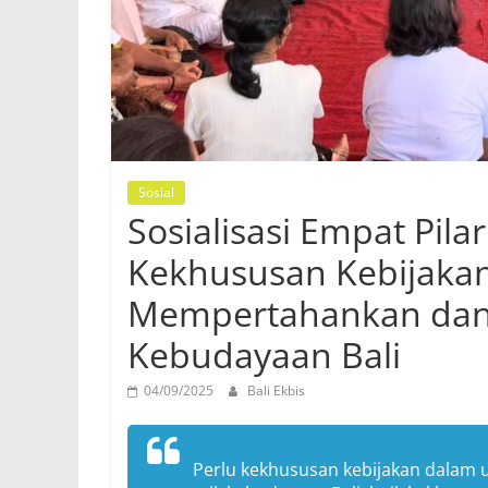
Sosial
Sosialisasi Empat Pila
Kekhususan Kebijaka
Mempertahankan dan M
Kebudayaan Bali
04/09/2025
Bali Ekbis
Perlu kekhususan kebijakan dalam 