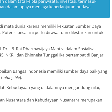
an dalam tata kelola pariwisata, investasi, termasuk
an dalam upaya menjaga keberlanjutan budaya.
k’ di mata dunia karena memiliki kekuatan Sumber Daya
otensi besar ini perlu dirawat dan dilestarikan untuk
Dr. I.B. Rai Dharmawijaya Mantra dalam Sosialisasi
45, NKRI, dan Bhinneka Tunggal Ika bertempat di Banjar
ikan Bangsa Indonesia memiliki sumber daya baik yang
 (
intangible
).
alah Kebudayaan yang di dalamnya mengandung nilai,
yaan Nusantara dan Kebudayaan Nusantara merupakan