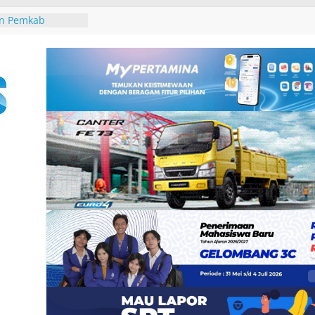
 Sthala Ubud
al 2026,
and, Pameran
Pertama, dan
untuk Uang”
3
an Pemkab
uk Tim Bersama
n Pajak
u di Pantai
 Tutik Kusuma
er Demokrat
n Rakyat melalui
-25, Demokrat
-bersih Sampah
 Tukik di Pantai
ndeng IALF Bali
tensi Bahasa
ng Studi