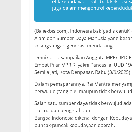
etik kebudayaan Bali, baik kekhusus
juga dalam mengontrol kependuduk
(Baliekbis.com), Indonesia bak ‘gadis canti
Alam dan Sumber Daya Manusia yang besar. P
kelangsungan generasi mendatang.
Demikian disampaikan Anggota MPR/DPD RI, 
Empat Pilar MPR RI yakni Pancasila, UUD 19
Semila Jati, Kota Denpasar, Rabu (3/9/2025).
Dalam pemaparannya, Rai Mantra menyampa
berwujud (tangible) maupun tidak berwujud
Salah satu sumber daya tidak berwujud ad
norma dan pengetahuan.
Bangsa Indonesia dikenal dengan Kebuda
puncak-puncak kebudayaan daerah.