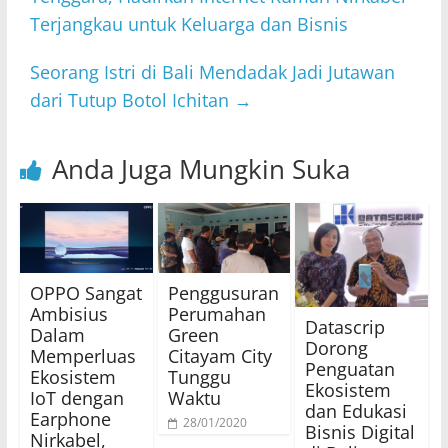
Terjangkau untuk Keluarga dan Bisnis
Seorang Istri di Bali Mendadak Jadi Jutawan
dari Tutup Botol Ichitan
→
Anda Juga Mungkin Suka
OPPO Sangat
Penggusuran
Ambisius
Perumahan
Datascrip
Dalam
Green
Dorong
Memperluas
Citayam City
Penguatan
Ekosistem
Tunggu
Ekosistem
IoT dengan
Waktu
dan Edukasi
Earphone
28/01/2020
Bisnis Digital
Nirkabel,