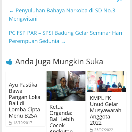
←
Penyuluhan Bahaya Narkoba di SD No.3
Mengwitani
PC FSP PAR – SPSI Badung Gelar Seminar Hari
Perempuan Sedunia
→
Anda Juga Mungkin Suka
Ayu Pastika
Bawa
Pangan Lokal
KMPL FK
Bali di
Unud Gelar
Ketua
Lomba Cipta
Musyawarah
Organda:
Menu B2SA
Anggota
Bali Lebih
2022
18/10/2017
Cocok
25/07/2022
Angkutan