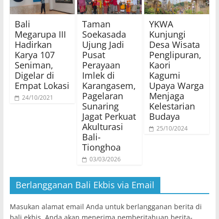
Bali
Taman
YKWA
Megarupa III
Soekasada
Kunjungi
Hadirkan
Ujung Jadi
Desa Wisata
Karya 107
Pusat
Penglipuran,
Seniman,
Perayaan
Kaori
Digelar di
Imlek di
Kagumi
Empat Lokasi
Karangasem,
Upaya Warga
Pagelaran
Menjaga
24/10/2021
Sunaring
Kelestarian
Jagat Perkuat
Budaya
Akulturasi
25/10/2024
Bali-
Tionghoa
03/03/2026
Berlangganan Bali Ekbis via Email
Masukan alamat email Anda untuk berlangganan berita di
bali ekbis. Anda akan menerima pemberitahuan berita-