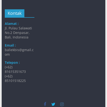
Kontak
Alamat :
Jl. Pulau Salawati
No.2 Denpasar,
Bali, Indonesia
Email :
baliekbis@gmail.c
om
Telepon :
(+62)
81615351673
(+62)
85101518225