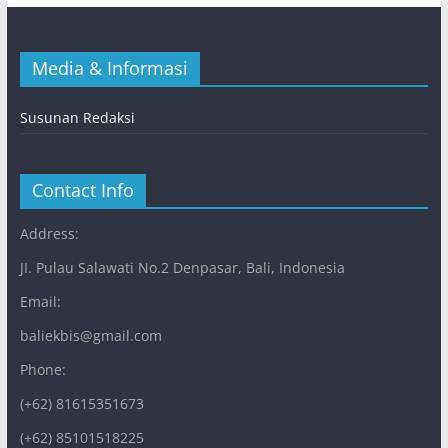
Media & Informasi
Susunan Redaksi
Contact Info
Address:
JI. Pulau Salawati No.2 Denpasar, Bali, Indonesia
Email:
baliekbis@gmail.com
Phone:
(+62) 81615351673
(+62) 85101518225