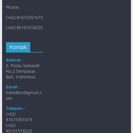
Phone:
(+62) 81615351673
(+62) 85101518225
Kontak
Alamat :
Jl. Pulau Salawati
No.2 Denpasar,
Bali, Indonesia
Email :
baliekbis@gmail.c
om
Telepon :
(+62)
81615351673
(+62)
85101518225