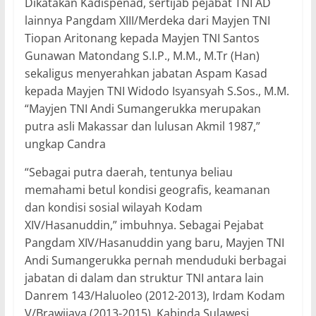
Dikatakan Kadispenad, sertijab pejabat TNI AD
lainnya Pangdam XIII/Merdeka dari Mayjen TNI
Tiopan Aritonang kepada Mayjen TNI Santos
Gunawan Matondang S.I.P., M.M., M.Tr (Han)
sekaligus menyerahkan jabatan Aspam Kasad
kepada Mayjen TNI Widodo Isyansyah S.Sos., M.M.
“Mayjen TNI Andi Sumangerukka merupakan
putra asli Makassar dan lulusan Akmil 1987,”
ungkap Candra
“Sebagai putra daerah, tentunya beliau
memahami betul kondisi geografis, keamanan
dan kondisi sosial wilayah Kodam
XIV/Hasanuddin,” imbuhnya. Sebagai Pejabat
Pangdam XIV/Hasanuddin yang baru, Mayjen TNI
Andi Sumangerukka pernah menduduki berbagai
jabatan di dalam dan struktur TNI antara lain
Danrem 143/Haluoleo (2012-2013), Irdam Kodam
V/Brawijaya (2013-2015), Kabinda Sulawesi