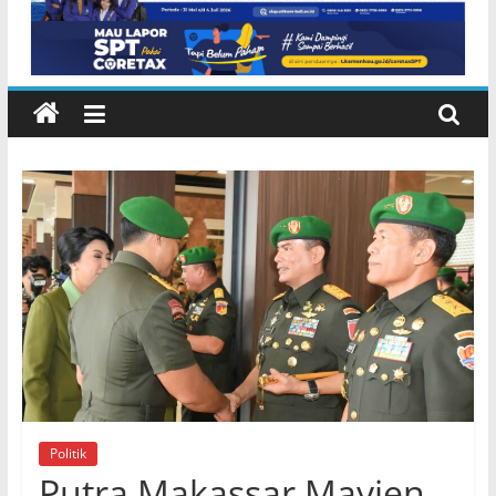
NTB di Pelabuhan Padangbai
Karangasem
Politik
Putra Makassar Mayjen