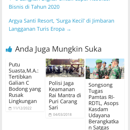
Bisnis di Tahun 2020
Argya Santi Resort, ‘Surga Kecil’ di Jimbaran
Langganan Turis Eropa
→
Anda Juga Mungkin Suka
Putu
Suasta,M.A.:
Tertibkan
Galian C
Polisi Jaga
Songsong
Bodong yang
Keamanan
Tugas
Rusak
Rai Mantra di
Pamtas RI-
Lingkungan
Puri Carang
RDTL, Asops
Sari
Kasdam
11/12/2022
Udayana
04/03/2018
Berangkatka
n Satgas