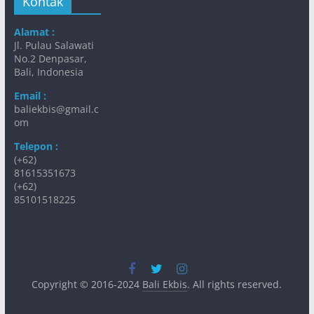
Kontak
Alamat :
Jl. Pulau Salawati
No.2 Denpasar,
Bali, Indonesia
Email :
baliekbis@gmail.c
om
Telepon :
(+62)
81615351673
(+62)
85101518225
Copyright © 2016-2024
Bali Ekbis
. All rights reserved.