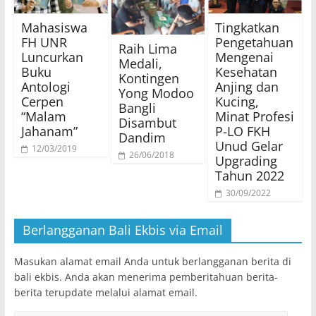
Mahasiswa
Tingkatkan
FH UNR
Pengetahuan
Raih Lima
Luncurkan
Mengenai
Medali,
Buku
Kesehatan
Kontingen
Antologi
Anjing dan
Yong Modoo
Cerpen
Kucing,
Bangli
“Malam
Minat Profesi
Disambut
Jahanam”
P-LO FKH
Dandim
Unud Gelar
12/03/2019
26/06/2018
Upgrading
Tahun 2022
30/09/2022
Berlangganan Bali Ekbis via Email
Masukan alamat email Anda untuk berlangganan berita di
bali ekbis. Anda akan menerima pemberitahuan berita-
berita terupdate melalui alamat email.