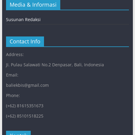
Media & Informasi
Susunan Redaksi
Contact Info
Address:
JI. Pulau Salawati No.2 Denpasar, Bali, Indonesia
Email:
baliekbis@gmail.com
Phone:
(+62) 81615351673
(+62) 85101518225