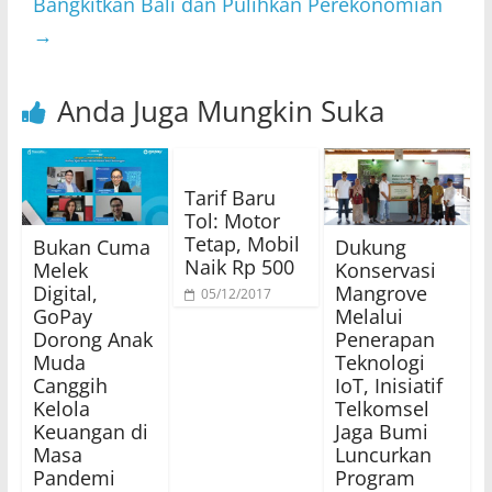
Bangkitkan Bali dan Pulihkan Perekonomian
→
Anda Juga Mungkin Suka
Tarif Baru
Tol: Motor
Tetap, Mobil
Bukan Cuma
Dukung
Naik Rp 500
Melek
Konservasi
Digital,
Mangrove
05/12/2017
GoPay
Melalui
Dorong Anak
Penerapan
Muda
Teknologi
Canggih
IoT, Inisiatif
Kelola
Telkomsel
Keuangan di
Jaga Bumi
Masa
Luncurkan
Pandemi
Program