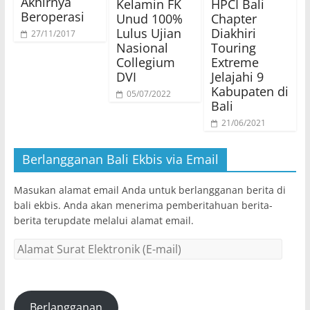
Akhirnya
Kelamin FK
HPCI Bali
Beroperasi
Unud 100%
Chapter
Lulus Ujian
Diakhiri
27/11/2017
Nasional
Touring
Collegium
Extreme
DVI
Jelajahi 9
Kabupaten di
05/07/2022
Bali
21/06/2021
Berlangganan Bali Ekbis via Email
Masukan alamat email Anda untuk berlangganan berita di
bali ekbis. Anda akan menerima pemberitahuan berita-
berita terupdate melalui alamat email.
Alamat
Surat
Elektronik
(E-
mail)
Berlangganan