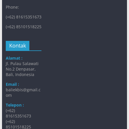
Phone:
(+62) 81615351673
(+62) 85101518225
Kontak
Alamat :
Jl. Pulau Salawati
No.2 Denpasar,
Bali, Indonesia
Email :
baliekbis@gmail.c
om
Telepon :
(+62)
81615351673
(+62)
85101518225