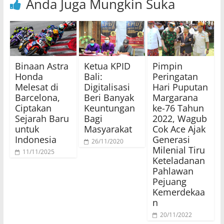
Anda Juga Mungkin Suka
Binaan Astra
Ketua KPID
Pimpin
Honda
Bali:
Peringatan
Melesat di
Digitalisasi
Hari Puputan
Barcelona,
Beri Banyak
Margarana
Ciptakan
Keuntungan
ke-76 Tahun
Sejarah Baru
Bagi
2022, Wagub
untuk
Masyarakat
Cok Ace Ajak
Indonesia
Generasi
26/11/2020
Milenial Tiru
11/11/2025
Keteladanan
Pahlawan
Pejuang
Kemerdekaa
n
20/11/2022