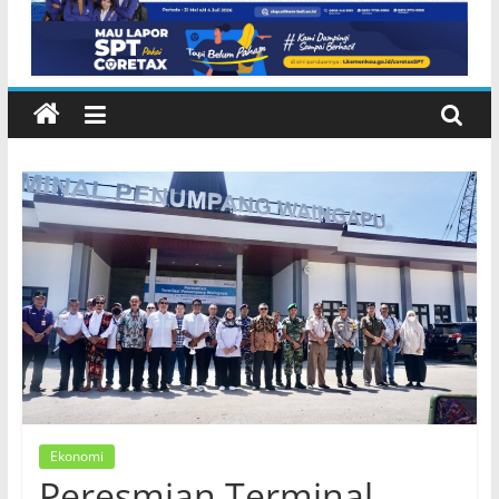
Jenderal Australia David John
Hurley Kunjungi Pura Besakih dan
Pantai Kuta
Ekonomi
Peresmian Terminal