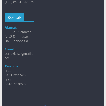
(+62) 85101518225
Kontak
Alamat :
Jl. Pulau Salawati
No.2 Denpasar,
Bali, Indonesia
Email :
baliekbis@gmail.c
om
Telepon :
(+62)
81615351673
(+62)
85101518225