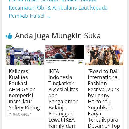
Kecamatan Obi & Ambulans Laut kepada
Pemkab Halsel
→
Anda Juga Mungkin Suka
Kalibrasi
IKEA
“Road to Bali
Kualitas
Indonesia
International
Edukasi,
Tingkatkan
Fashion
AHM Gelar
Aksesibilitas
Festival 2023
Kompetisi
dan
by Lenny
Instruktur
Pengalaman
Hartono”,
Safety Riding
Belanja
Suguhkan
Pelanggan
Karya
04/07/2024
Lewat IKEA
Terbaik para
Family dan
Desainer Top