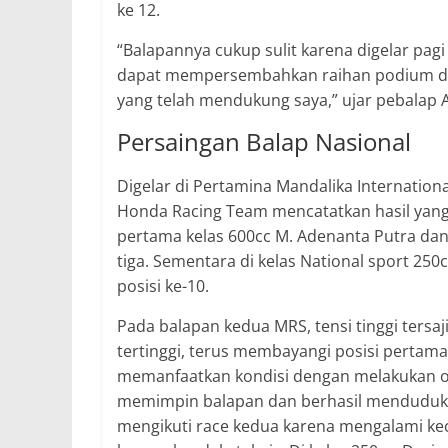
ke 12.
“Balapannya cukup sulit karena digelar pag
dapat mempersembahkan raihan podium di 
yang telah mendukung saya,” ujar pebalap As
Persaingan Balap Nasional
Digelar di Pertamina Mandalika Internation
Honda Racing Team mencatatkan hasil yan
pertama kelas 600cc M. Adenanta Putra dan
tiga. Sementara di kelas National sport 250
posisi ke-10.
Pada balapan kedua MRS, tensi tinggi tersa
tertinggi, terus membayangi posisi pertama
memanfaatkan kondisi dengan melakukan ove
memimpin balapan dan berhasil menduduki 
mengikuti race kedua karena mengalami kece