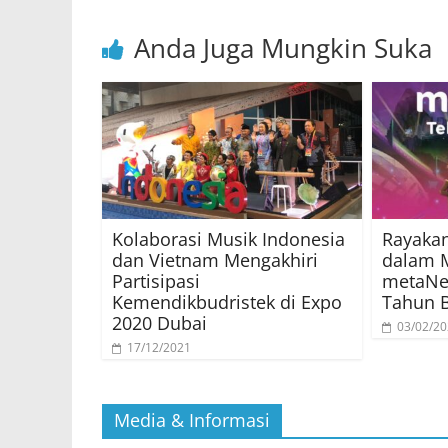
Anda Juga Mungkin Suka
Kolaborasi Musik Indonesia
Rayaka
dan Vietnam Mengakhiri
dalam M
Partisipasi
metaNes
Kemendikbudristek di Expo
Tahun B
2020 Dubai
03/02/2
17/12/2021
Media & Informasi