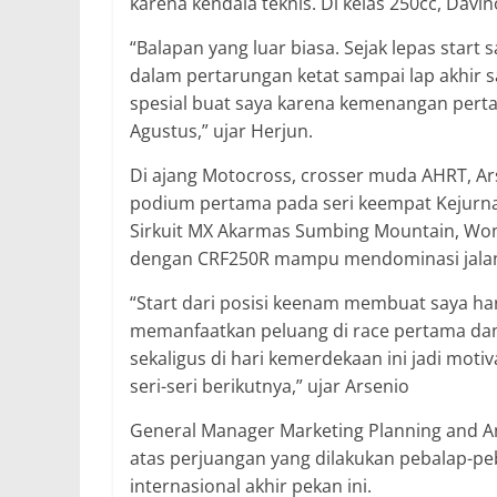
karena kendala teknis. Di kelas 250cc, Dav
“Balapan yang luar biasa. Sejak lepas start
dalam pertarungan ketat sampai lap akhir 
spesial buat saya karena kemenangan perta
Agustus,” ujar Herjun.
Di ajang Motocross, crosser muda AHRT, Ars
podium pertama pada seri keempat Kejurnas
Sirkuit MX Akarmas Sumbing Mountain, Won
dengan CRF250R mampu mendominasi jalan
“Start dari posisi keenam membuat saya har
memanfaatkan peluang di race pertama dan
sekaligus di hari kemerdekaan ini jadi motiv
seri-seri berikutnya,” ujar Arsenio
General Manager Marketing Planning and An
atas perjuangan yang dilakukan pebalap-pe
internasional akhir pekan ini.