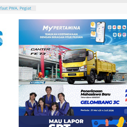
BI Prediksi
ap Tumbuh Tinggi
aat PWA, Pegiat
LUD dan
tal
ional School
olaborasi Erat
olah Mampu
ospitality
h Global
 Love Local 2026
ntik Indonesia,
m Hari
uk Merayakan
nd Lokal
uncurkan Program
Menjaga Keaktifan