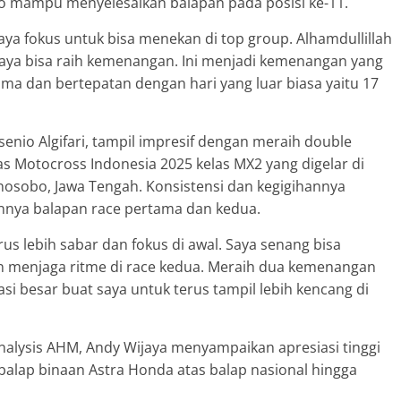
ino mampu menyelesaikan balapan pada posisi ke-11.
 saya fokus untuk bisa menekan di top group. Alhamdullillah
saya bisa raih kemenangan. Ini menjadi kemenangan yang
ma dan bertepatan dengan hari yang luar biasa yaitu 17
enio Algifari, tampil impresif dengan meraih double
 Motocross Indonesia 2025 kelas MX2 yang digelar di
osobo, Jawa Tengah. Konsistensi dan kegigihannya
nya balapan race pertama dan kedua.
us lebih sabar dan fokus di awal. Saya senang bisa
 menjaga ritme di race kedua. Meraih dua kemenangan
asi besar buat saya untuk terus tampil lebih kencang di
alysis AHM, Andy Wijaya menyampaikan apresiasi tinggi
balap binaan Astra Honda atas balap nasional hingga