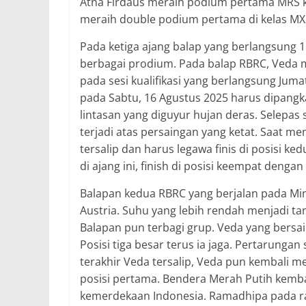
Atna Firdaus meraih podium pertama MRS ke
meraih double podium pertama di kelas MX
Pada ketiga ajang balap yang berlangsung 1
berbagai prodium. Pada balap RBRC, Veda m
pada sesi kualifikasi yang berlangsung Jum
pada Sabtu, 16 Agustus 2025 harus dipangka
lintasan yang diguyur hujan deras. Selepas
terjadi atas persaingan yang ketat. Saat m
tersalip dan harus legawa finis di posisi k
di ajang ini, finish di posisi keempat denga
Balapan kedua RBRC yang berjalan pada Min
Austria. Suhu yang lebih rendah menjadi tan
Balapan pun terbagi grup. Veda yang bersa
Posisi tiga besar terus ia jaga. Pertarunga
terakhir Veda tersalip, Veda pun kembali m
posisi pertama. Bendera Merah Putih kembal
kemerdekaan Indonesia. Ramadhipa pada rac