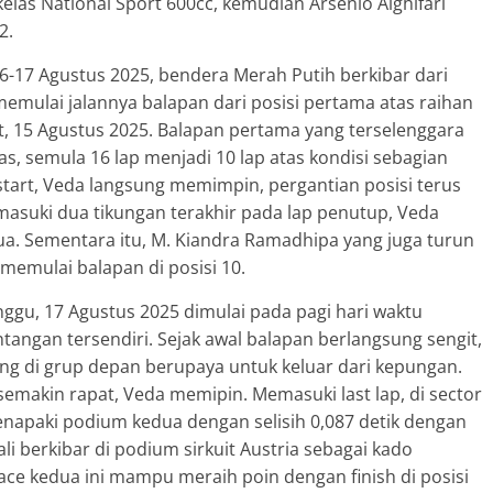
las National Sport 600cc, kemudian Arsenio Alghifari
2.
6-17 Agustus 2025, bendera Merah Putih berkibar dari
emulai jalannya balapan dari posisi pertama atas raihan
at, 15 Agustus 2025. Balapan pertama yang terselenggara
s, semula 16 lap menjadi 10 lap atas kondisi sebagian
 start, Veda langsung memimpin, pergantian posisi terus
emasuki dua tikungan terakhir pada lap penutup, Veda
edua. Sementara itu, M. Kiandra Ramadhipa yang juga turun
n memulai balapan di posisi 10.
ggu, 17 Agustus 2025 dimulai pada pagi hari waktu
tangan tersendiri. Sejak awal balapan berlangsung sengit,
ing di grup depan berupaya untuk keluar dari kepungan.
n semakin rapat, Veda memipin. Memasuki last lap, di sector
enapaki podium kedua dengan selisih 0,087 detik dengan
i berkibar di podium sirkuit Austria sebagai kado
e kedua ini mampu meraih poin dengan finish di posisi