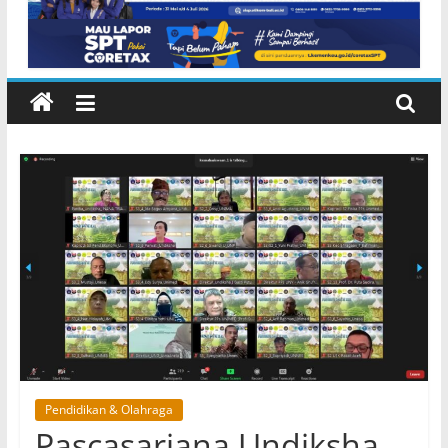
NTB di Pelabuhan Padangbai
Karangasem
Pendidikan & Olahraga
Pascasarjana Undiksha