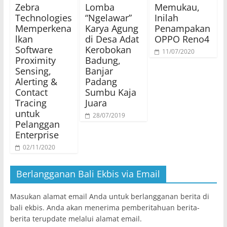
Zebra
Lomba
Memukau,
Technologies
“Ngelawar”
Inilah
Memperkena
Karya Agung
Penampakan
lkan
di Desa Adat
OPPO Reno4
Software
Kerobokan
11/07/2020
Proximity
Badung,
Sensing,
Banjar
Alerting &
Padang
Contact
Sumbu Kaja
Tracing
Juara
untuk
28/07/2019
Pelanggan
Enterprise
02/11/2020
Berlangganan Bali Ekbis via Email
Masukan alamat email Anda untuk berlangganan berita di
bali ekbis. Anda akan menerima pemberitahuan berita-
berita terupdate melalui alamat email.