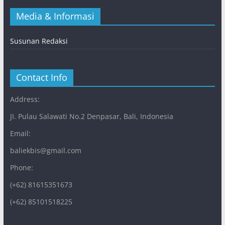
Media & Informasi
Susunan Redaksi
Contact Info
Address:
JI. Pulau Salawati No.2 Denpasar, Bali, Indonesia
Email:
baliekbis@gmail.com
Phone:
(+62) 81615351673
(+62) 85101518225