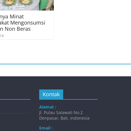
nya Minat
akat Mengonsumsi
n Non Beras
018
Kontak
Alamat :
Jl. Pulau Salawati No.2
Denpasar, Bali, Indonesia
Email :