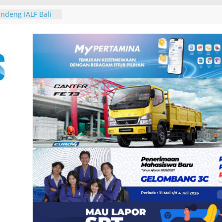
-25, Demokrat
-bersih Sampah
 Tukik di Pantai
ndeng IALF Bali
tensi Bahasa
ng Studi
Group, Nokia dan
 Zankore by
ani Kawasan Asia-
atform
erintegerasi
haring Session
n Gubernur
 David John
ura Besakih dan
galkan
2 Burung dari
 Padangbai