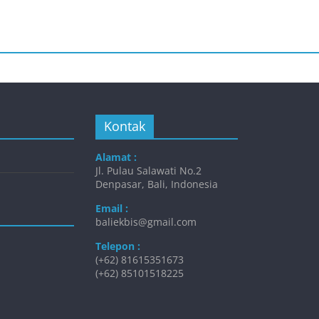
Kontak
Alamat :
Jl. Pulau Salawati No.2
Denpasar, Bali, Indonesia
Email :
baliekbis@gmail.com
Telepon :
(+62) 81615351673
(+62) 85101518225