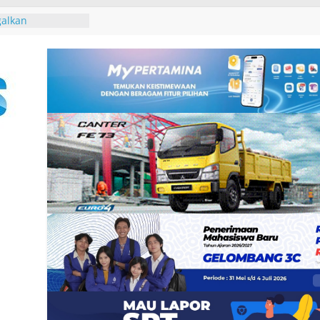
haring Session
n Gubernur
 David John
ura Besakih dan
galkan
2 Burung dari
 Padangbai
an DPRD Badung
 2027, Belanja
14,2 Triliun
rasi Umum
 Santunan
 dan Ahli Waris
ramuka Kwarcab
si di Jambore