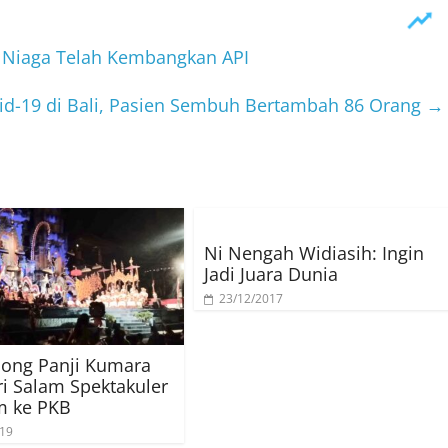
B Niaga Telah Kembangkan API
d-19 di Bali, Pasien Sembuh Bertambah 86 Orang
→
Ni Nengah Widiasih: Ingin
Jadi Juara Dunia
23/12/2017
Gong Panji Kumara
i Salam Spektakuler
m ke PKB
019