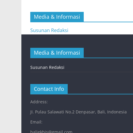
Media & Informasi
Susunan Redaksi
Media & Informasi
Susunan Redaksi
Contact Info
Address:
JI. Pulau Salawati No.2 Denpasar, Bali, Indonesia
Email:
baliekbis@gmail.com