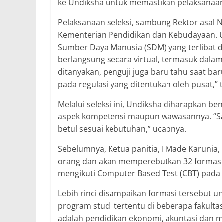
ke Undiksha untuk memastikan pelaksanaan 
Pelaksanaan seleksi, sambung Rektor asal 
Kementerian Pendidikan dan Kebudayaan. 
Sumber Daya Manusia (SDM) yang terlibat da
berlangsung secara virtual, termasuk dalam 
ditanyakan, penguji juga baru tahu saat baru
pada regulasi yang ditentukan oleh pusat,” 
Melalui seleksi ini, Undiksha diharapkan b
aspek kompetensi maupun wawasannya. “Say
betul sesuai kebutuhan,” ucapnya.
Sebelumnya, Ketua panitia, I Made Karunia,
orang dan akan memperebutkan 32 formasi 
mengikuti Computer Based Test (CBT) pada
Lebih rinci disampaikan formasi tersebut u
program studi tertentu di beberapa fakulta
adalah pendidikan ekonomi, akuntasi dan 